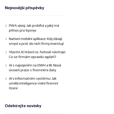
Nejnovější příspěvky
PWA vývoj: Jak probíhá a jaký má
přínos pro byznys
Nativní mobilní aplikace: Kdy dávají
smysl a proč do nich firmy investují
Vlastní AI řešení vs. hotové nástroje:
Co se firmám opravdu vyplatí?
AI s napojením na DWH a BI: Nová
úroveň práce s firemními daty
AI v informačním systému: Jak
umělá inteligence mění firemní
řízení
Odebírejte novinky