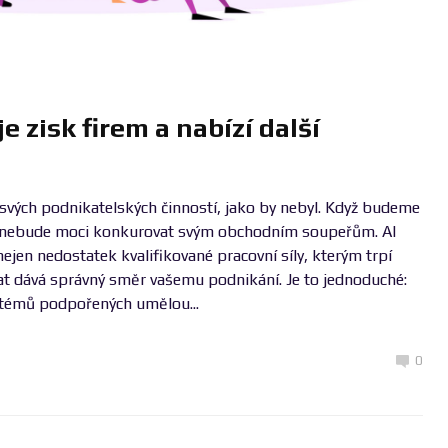
e zisk firem a nabízí další
 svých podnikatelských činností, jako by nebyl. Když budeme
ě nebude moci konkurovat svým obchodním soupeřům. AI
 nejen nedostatek kvalifikované pracovní síly, kterým trpí
dat dává správný směr vašemu podnikání. Je to jednoduché:
ystémů podpořených umělou...
0