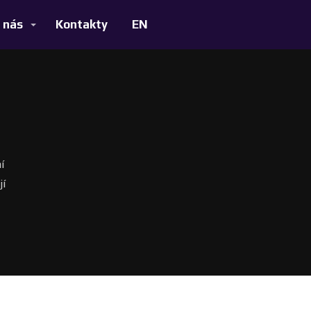
 nás
Kontakty
EN
í
jí