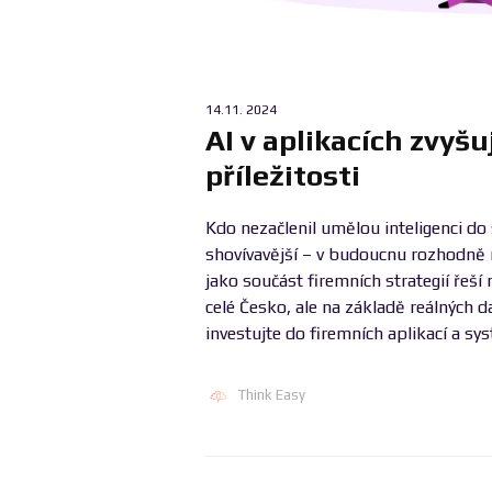
14.11. 2024
AI v aplikacích zvyšuj
příležitosti
Kdo nezačlenil umělou inteligenci do
shovívavější – v budoucnu rozhodn
jako součást firemních strategií řeší
celé Česko, ale na základě reálných 
investujte do firemních aplikací a s
Think Easy