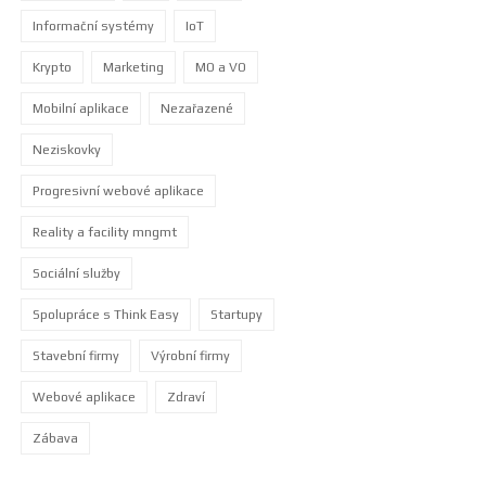
Informační systémy
IoT
Krypto
Marketing
MO a VO
Mobilní aplikace
Nezařazené
Neziskovky
Progresivní webové aplikace
Reality a facility mngmt
Sociální služby
Spolupráce s Think Easy
Startupy
Stavební firmy
Výrobní firmy
Webové aplikace
Zdraví
Zábava