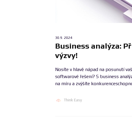
30.9. 2024
Business analýza: Př
výzvy!
Nosíte v hlavě nápad na posunutí vaše
softwarové řešení? S business analý
na míru a zvýšíte konkurenceschopnos
Think Easy