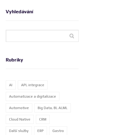
Vyhledávání
Rubriky
AI
API, integrace
Automatizace a digitalizace
Automotive
Big Data, BI, AI,ML
Cloud Native
CRM
Další služby
ERP
Gastro