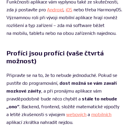
Funkčnosti aplikace vám vyplynou také ze skutečnosti,
zda ji postavíte pro
Android
,
iOS
nebo třeba HarmonyOS.
Významnou roli při vývoji mobilní aplikace hrají rovněž
rozlišení a typ zařízení – zda má software běžet
na mobilu, tabletu nebo na obou zařízeních najednou.
Profíci jsou profíci (vaše čtvrtá
možnost)
Připravte se na to, že to nebude jednoduché. Pokud se
pustíte do programování,
dost možná se vám zavaří
mozkové závity
, a při pronájmu aplikace vám
pravděpodobně bude něco chybět a
stále to nebude
„ono“
. Backend, frontend, složité matematické výpočty
a letité zkušenosti s vývojem
webových
a
mobilních
aplikací zkrátka nahradit nejdou.