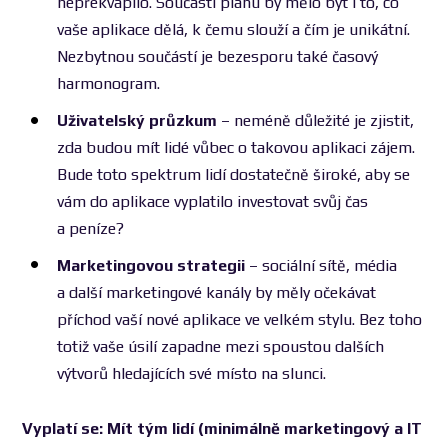
nepřekvapilo. Součástí plánu by mělo být i to, co
vaše aplikace dělá, k čemu slouží a čím je unikátní.
Nezbytnou součástí je bezesporu také časový
harmonogram.
Uživatelský průzkum
– neméně důležité je zjistit,
zda budou mít lidé vůbec o takovou aplikaci zájem.
Bude toto spektrum lidí dostatečně široké, aby se
vám do aplikace vyplatilo investovat svůj čas
a peníze?
Marketingovou strategii
– sociální sítě, média
a další marketingové kanály by měly očekávat
příchod vaší nové aplikace ve velkém stylu. Bez toho
totiž vaše úsilí zapadne mezi spoustou dalších
výtvorů hledajících své místo na slunci.
Vyplatí se: Mít tým lidí (minimálně marketingový a IT