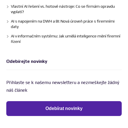
Vlastní AI řešení vs. hotové nástroje: Co se firmám opravdu
vyplatí?
AI s napojením na DWH a BI: Nová úroveň práce s firemními
daty
AI v informačním systému: Jak umělá inteligence mění firemní
řízení
Odebírejte novinky
Přihlaste se k našemu newsletteru a nezmeškejte žádný
náš článek
Odebírat novinky