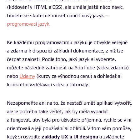
(kódování v HTML a CSS), ale uměla ještě něco navíc,
budete se skutečně muset naučit nový jazyk –
programovací jazyk
.
Ke každému programovacímu jazyku je obvykle veřejně
a zdarma k dispozici základní dokumentace, z níž lze
čerpat znalosti. Podle toho, jaký jazyk si vyberete,
můžete následně zabrousit na YouTube (videa zdarma)
nebo
Udemy
(kurzy za výhodnou cenu) a dohledat si
konkrétní vzdělávací videa a tutoriály.
Nezapomeňte ani na to, že nestačí umět aplikaci vytvořit,
ale je potřeba také vědět, jak by měla vypadat
a fungovat, aby byla pro uživatele příjemná, rychle se v ní
orientovali a její používání si oblíbili. V tom vám pomůže,
když si osvojíte
základy UX a UI designu
a zvládnete