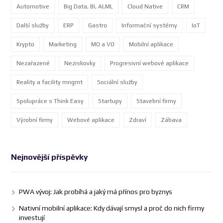
Automotive
Big Data, BI, AI,ML
Cloud Native
CRM
Další služby
ERP
Gastro
Informační systémy
IoT
Krypto
Marketing
MO a VO
Mobilní aplikace
Nezařazené
Neziskovky
Progresivní webové aplikace
Reality a facility mngmt
Sociální služby
Spolupráce s Think Easy
Startupy
Stavební firmy
Výrobní firmy
Webové aplikace
Zdraví
Zábava
Nejnovější příspěvky
PWA vývoj: Jak probíhá a jaký má přínos pro byznys
Nativní mobilní aplikace: Kdy dávají smysl a proč do nich firmy
investují